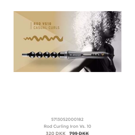
5713052000182
Rod Curling Iron Vs. 10
320 DKK
799 DKK