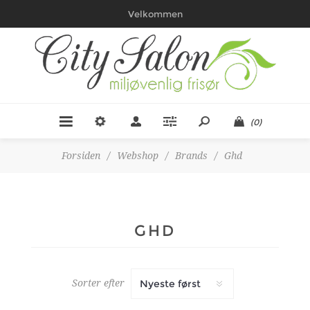
Velkommen
(0)
Forsiden
/
Webshop
/
Brands
/
Ghd
GHD
Sorter efter