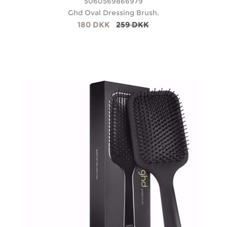
5060569866979
Ghd Oval Dressing Brush.
180 DKK
259 DKK