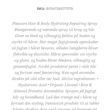
SKU:
8054726577379
Pleasure Hair & Body Hydrating Repairing Spray
Blødgørende og nærende spray til krop og hår.
Giver en blød og silkeagtig følelse på huden og
styrke til håret. Har meget fugtgivende egenskaber
så fugten i håret bevares, således længderne bliver
fleksible og elastiske. Håret genvinder sin styrke
og glans, og huden bliver blødere, silkeagtig og
gennemfugtet. Fordel produktet jævnt i vådt hår
og fortsæt med føntørring. Kan også anvendes
direkte på våd eller tør hud. Aktive ingredienser: •
Hyaluronic Acid • Organic Linseed • Rice &
Almond Proteins Anvendelse: Sprayes på fugtigt
hår og hovedbund. Lad den trænge ind i håret og
fortsæt din styling. Fantastisk produkt til at lukke
hårets skællag. Kan også sprayes på kroppen på