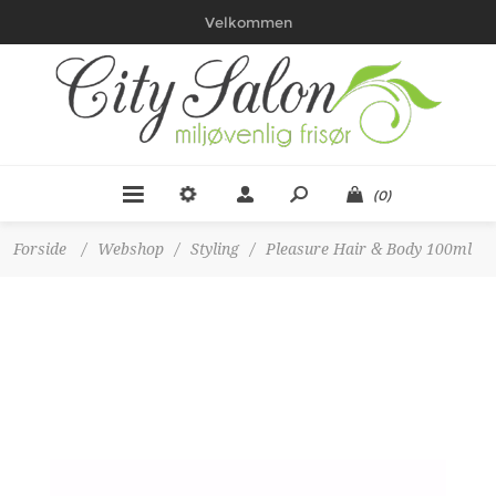
Velkommen
(0)
Forside
/
Webshop
/
Styling
/
Pleasure Hair & Body 100ml